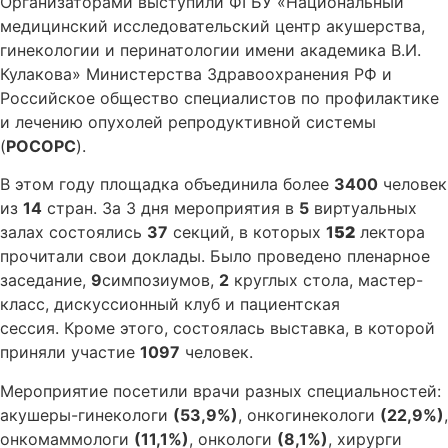
Организаторами выступили ФГБУ «Национальный
медицинский исследовательский центр акушерства,
гинекологии и перинатологии имени академика В.И.
Кулакова» Министерства Здравоохранения РФ и
Российское общество специалистов по профилактике
и лечению опухолей репродуктивной системы
(
РОСОРС
).
В этом году площадка объединила более
3400
человек
из
14
стран. За 3 дня мероприятия в
5
виртуальных
залах состоялись
37
секций, в которых
1
52
лектора
прочитали свои доклады. Было проведено пленарное
заседание,
9
симпозиумов,
2
круглых стола, мастер-
класс, дискуссионный клуб и пациентская
сессия. Кроме этого, состоялась выставка, в которой
приняли участие
1097
человек.
Мероприятие посетили врачи разных специальностей:
акушеры-гинекологи
(53,9%)
, онкогинекологи
(22,9%)
,
онкомаммологи
(11,1%)
, онкологи
(8,1%)
, хирурги