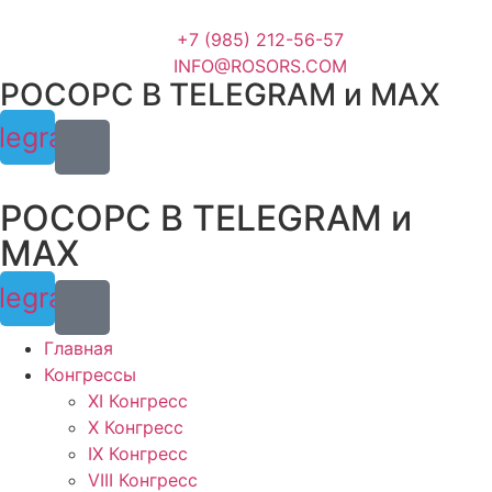
Перейти
к
+7 (985) 212-56-57
содержимому
INFO@ROSORS.COM
РОСОРС В TELEGRAM и МАХ
legram
РОСОРС В TELEGRAM и
МАХ
legram
Главная
Конгрессы
XI Конгресс
X Конгресс
IX Конгресс
VIII Конгресс