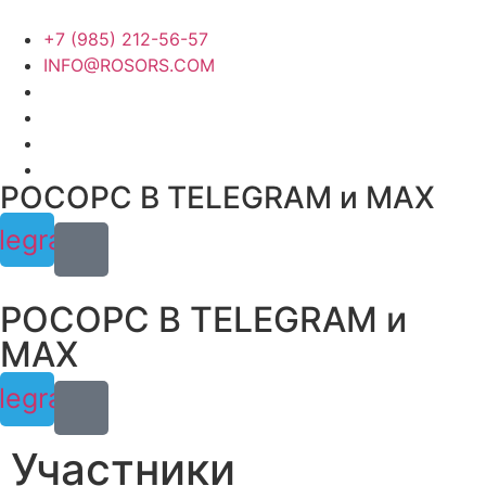
Перейти
к
+7 (985) 212-56-57
содержимому
INFO@ROSORS.COM
РОСОРС В TELEGRAM и МАХ
legram
РОСОРС В TELEGRAM и
МАХ
legram
Участники